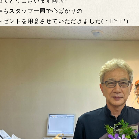
でとうございます🎂.︎︎⟡*
年もスタッフ一同で心ばかりの
レゼントを用意させていただきました( * ॑꒳ ॑*)