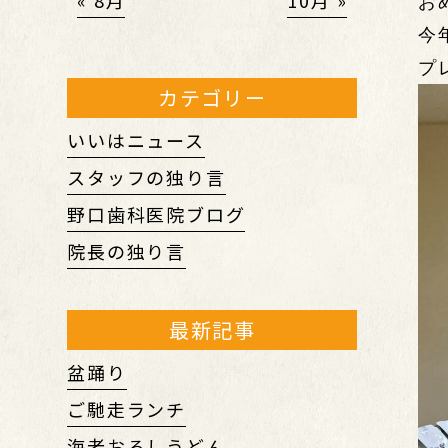
« 8月
10月 »
おめ
今
プ
カテゴリー
いいはニュース
スタッフの独り言
野口歯科医院ブログ
院長の独り言
最新記事
盆踊り
ご馳走ランチ
海老おろしうどん