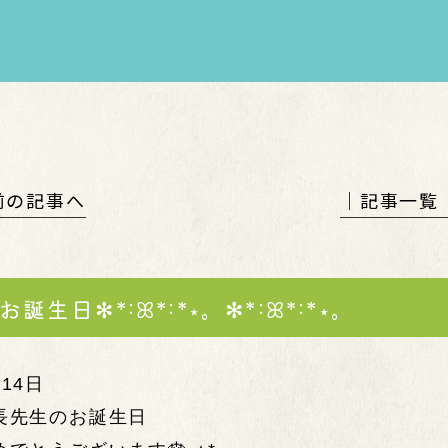
 前の記事へ
│記事一覧
お誕生日✻*˸ꕤ*˸*⋆。✻*˸ꕤ*˸*⋆。
14日
長先生のお誕生日