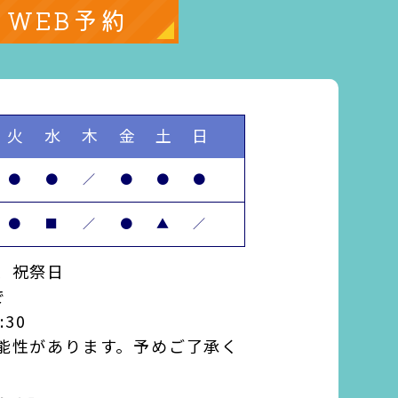
WEB予約
火
水
木
金
土
日
●
●
／
●
●
●
●
■
／
●
▲
／
、祝祭日
で
:30
能性があります。予めご了承く