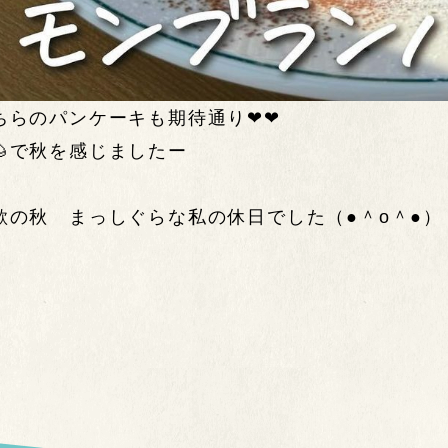
ちらのパンケーキも期待通り❤❤
🌰で秋を感じましたー
欲の秋 まっしぐらな私の休日でした（●＾o＾●）