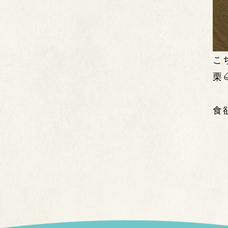
こ
栗
食