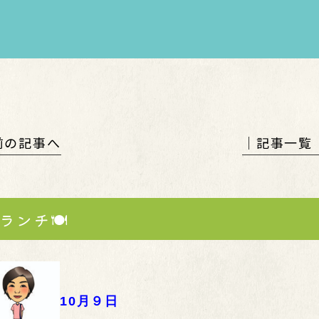
 前の記事へ
│記事一覧
ランチ🍽️
10月９日