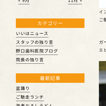
« 9月
11月 »
イ
ご
カテゴリー
いいはニュース
スタッフの独り言
ガ
野口歯科医院ブログ
エ
院長の独り言
最新記事
盆踊り
ご馳走ランチ
海老おろしうどん