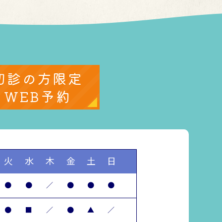
初診の方限定
WEB予約
火
水
木
金
土
日
●
●
／
●
●
●
●
■
／
●
▲
／