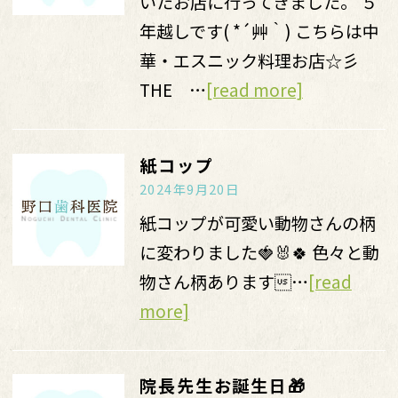
いたお店に行ってきました。 ５
年越しです( *´艸｀) こちらは中
華・エスニック料理お店☆彡
THE …
[read more]
紙コップ
2024年9月20日
紙コップが可愛い動物さんの柄
に変わりました🍓🐰🍀 色々と動
物さん柄あります…
[read
more]
院長先生お誕生日🎁