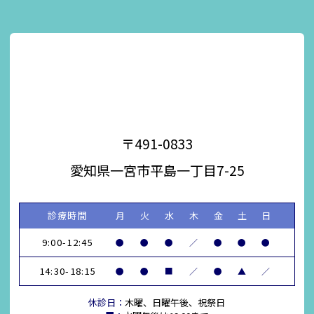
〒491-0833
愛知県一宮市平島一丁目7-25
診療時間
月
火
水
木
金
土
日
9:00-12:45
●
●
●
／
●
●
●
14:30-18:15
●
●
■
／
●
▲
／
休診日：
木曜、日曜午後、祝祭日