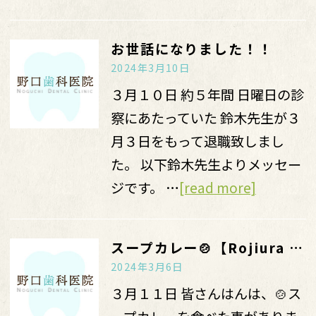
お世話になりました！！
2024年3月10日
３月１０日 約５年間 日曜日の診
察にあたっていた 鈴木先生が３
月３日をもって退職致しまし
た。 以下鈴木先生よりメッセー
ジです。 …
[read more]
スープカレー🍲【Rojiura Curry SAMURAI】
2024年3月6日
３月１１日 皆さんはんは、🍲ス