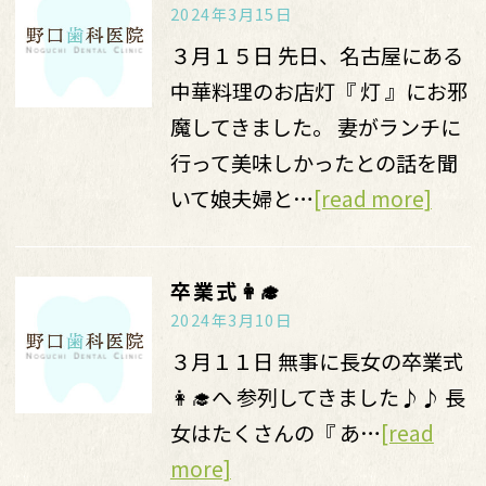
2024年3月15日
３月１５日 先日、名古屋にある
中華料理のお店灯『 灯 』にお邪
魔してきました。 妻がランチに
行って美味しかったとの話を聞
いて娘夫婦と…
[read more]
卒業式👩‍🎓
2024年3月10日
３月１１日 無事に長女の卒業式
👩‍🎓へ 参列してきました♪♪ 長
女はたくさんの『 あ…
[read
more]