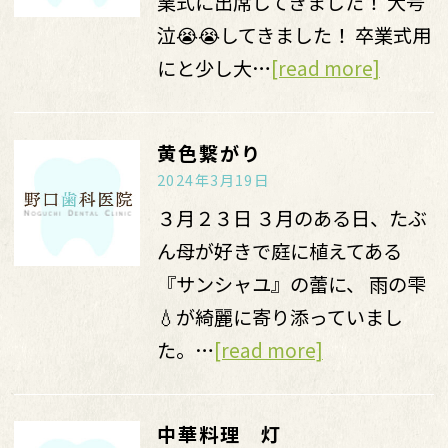
業式に出席してきました！ 大号
泣😭😭してきました！ 卒業式用
にと少し大…
[read more]
黄色繋がり
2024年3月19日
３月２３日 ３月のある日、たぶ
ん母が好きで庭に植えてある
『サンシャユ』の蕾に、 雨の雫
💧が綺麗に寄り添っていまし
た。…
[read more]
中華料理 灯