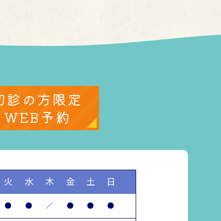
初診の方限定
WEB予約
火
水
木
金
土
日
●
●
／
●
●
●