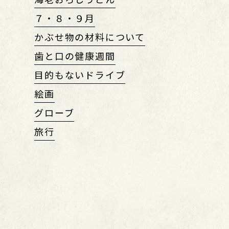
７・８・９月
かぶせ物の材料について
歯と口の健康週間
目的もないドライブ
絵画
グローブ
旅行