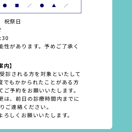
●
■
／
●
▲
／
、祝祭日
で
:30
能性があります。予めご了承く
案内】
て受診される方を対象といたして
度でもかかられたことがある方
てご予約をお願いいたします。
更は、前日の診療時間内までに
よりご連絡ください。
よろしくお願いいたします。