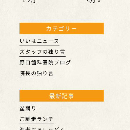
« 2月
4月 »
カテゴリー
いいはニュース
スタッフの独り言
野口歯科医院ブログ
院長の独り言
最新記事
盆踊り
ご馳走ランチ
海老おろしうどん