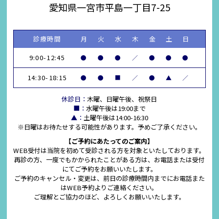
愛知県一宮市平島一丁目7-25
診療時間
月
火
水
木
金
土
日
9:00-12:45
●
●
●
／
●
●
●
14:30-18:15
●
●
■
／
●
▲
／
休診日：
木曜、日曜午後、祝祭日
■：
水曜午後は19:00まで
▲：
土曜午後は14:00-16:30
※日曜はお待たせする可能性があります。予めご了承ください。
【ご予約にあたってのご案内】
WEB受付は当院を初めて受診される方を対象といたしております。
再診の方、一度でもかかられたことがある方は、お電話または受付
にてご予約をお願いいたします。
ご予約のキャンセル・変更は、前日の診療時間内までにお電話また
はWEB予約よりご連絡ください。
ご理解とご協力のほど、よろしくお願いいたします。