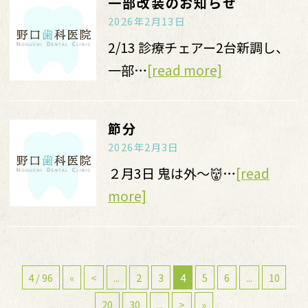
一部改装のお知らせ
2026年2月13日
2/13 診療チェアー2台新調し、
一部…
[read more]
節分
2026年2月3日
２月3日 鬼は外〜👹…
[read
more]
4 / 96
«
<
...
2
3
4
5
6
...
10
20
30
...
>
»