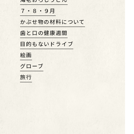
７・８・９月
かぶせ物の材料について
歯と口の健康週間
目的もないドライブ
絵画
グローブ
旅行