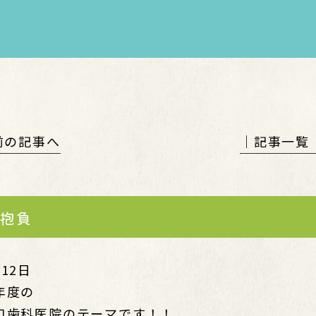
 前の記事へ
│記事一覧
抱負
12日
年度の
口歯科医院のテーマです！！