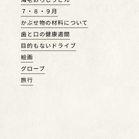
７・８・９月
かぶせ物の材料について
歯と口の健康週間
目的もないドライブ
絵画
グローブ
旅行