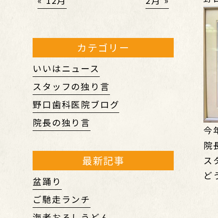
« 12月
2月 »
カテゴリー
いいはニュース
スタッフの独り言
野口歯科医院ブログ
院長の独り言
今
院
最新記事
ス
ど
盆踊り
ご馳走ランチ
海老おろしうどん