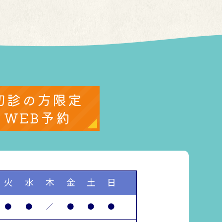
初診の方限定
WEB予約
火
水
木
金
土
日
●
●
／
●
●
●