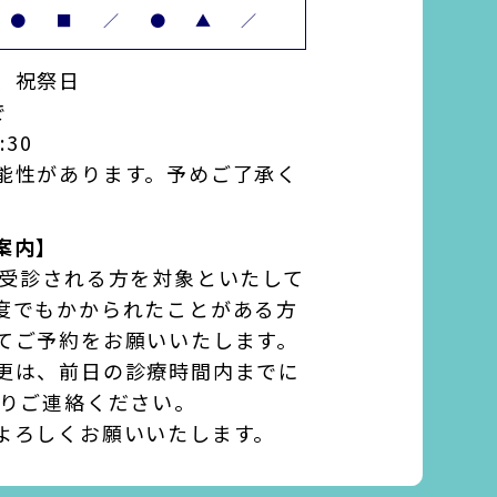
●
■
／
●
▲
／
、祝祭日
で
:30
能性があります。予めご了承く
案内】
て受診される方を対象といたして
度でもかかられたことがある方
てご予約をお願いいたします。
更は、前日の診療時間内までに
よりご連絡ください。
よろしくお願いいたします。