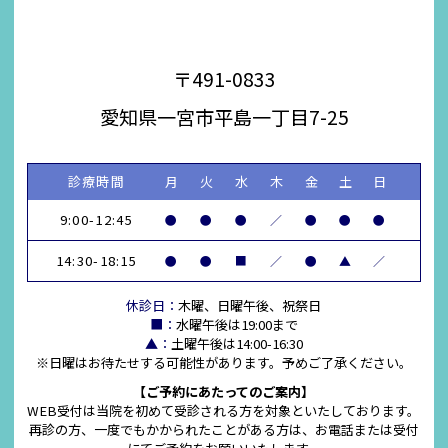
〒491-0833
愛知県一宮市平島一丁目7-25
診療時間
月
火
水
木
金
土
日
9:00-12:45
●
●
●
／
●
●
●
14:30-18:15
●
●
■
／
●
▲
／
休診日：
木曜、日曜午後、祝祭日
■：
水曜午後は19:00まで
▲：
土曜午後は14:00-16:30
※日曜はお待たせする可能性があります。予めご了承ください。
【ご予約にあたってのご案内】
WEB受付は当院を初めて受診される方を対象といたしております。
再診の方、一度でもかかられたことがある方は、お電話または受付