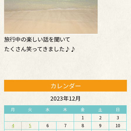
旅行中の楽しい話を聞いて
たくさん笑ってきました♪♪
カレンダー
2023年12月
月
火
水
木
金
土
日
1
2
3
4
5
6
7
8
9
10