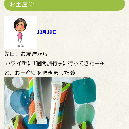
お土産♡
12月19日
先日、お友達から
ハワイ🌴に1週間旅行✈️に行ってきたー✈
と、お土産♡を頂きました🎁