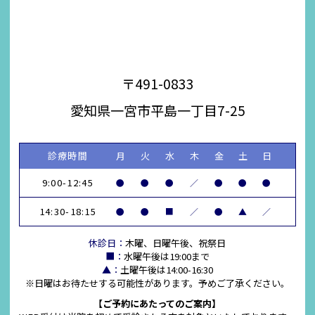
〒491-0833
愛知県一宮市平島一丁目7-25
診療時間
月
火
水
木
金
土
日
9:00-12:45
●
●
●
／
●
●
●
14:30-18:15
●
●
■
／
●
▲
／
休診日：
木曜、日曜午後、祝祭日
■：
水曜午後は19:00まで
▲：
土曜午後は14:00-16:30
※日曜はお待たせする可能性があります。予めご了承ください。
【ご予約にあたってのご案内】