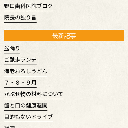
野口歯科医院ブログ
院長の独り言
最新記事
盆踊り
ご馳走ランチ
海老おろしうどん
７・８・９月
かぶせ物の材料について
歯と口の健康週間
目的もないドライブ