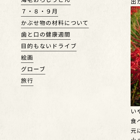
出
７・８・９月
かぶせ物の材料について
歯と口の健康週間
目的もないドライブ
絵画
グローブ
旅行
い
食
元