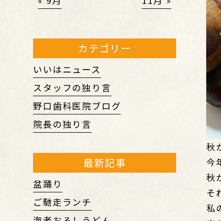
« 9月
11月 »
カテゴリー
いいはニュース
スタッフの独り言
野口歯科医院ブログ
院長の独り言
秋
最新記事
今
秋
盆踊り
そ
ご馳走ランチ
私
海老おろしうどん