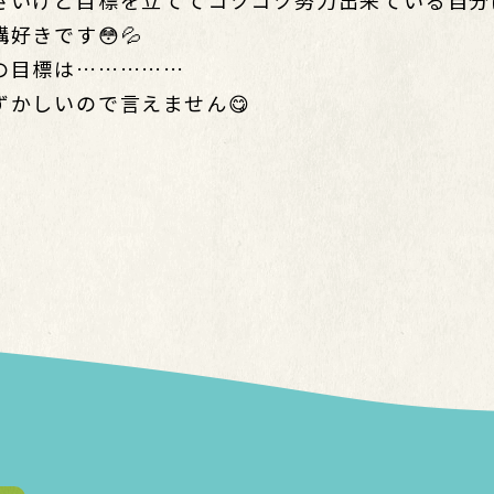
さいけど目標を立ててコツコツ努力出来ている自分
構好きです😳💦
の目標は……………
ずかしいので言えません😋