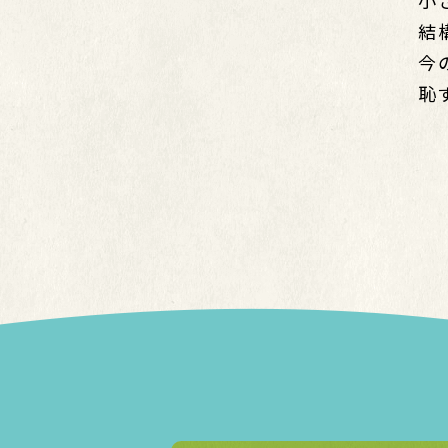
小
結
今
恥