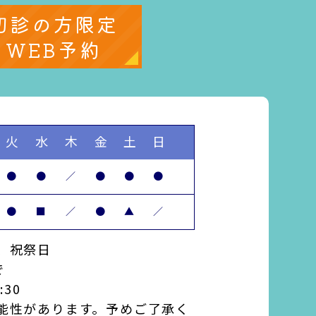
初診の方限定
WEB予約
火
水
木
金
土
日
●
●
／
●
●
●
●
■
／
●
▲
／
、祝祭日
で
:30
能性があります。予めご了承く