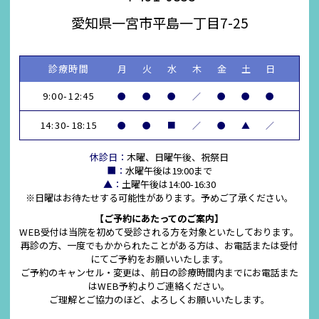
愛知県一宮市平島一丁目7-25
診療時間
月
火
水
木
金
土
日
9:00-12:45
●
●
●
／
●
●
●
14:30-18:15
●
●
■
／
●
▲
／
休診日：
木曜、日曜午後、祝祭日
■：
水曜午後は19:00まで
▲：
土曜午後は14:00-16:30
※日曜はお待たせする可能性があります。予めご了承ください。
【ご予約にあたってのご案内】
WEB受付は当院を初めて受診される方を対象といたしております。
再診の方、一度でもかかられたことがある方は、お電話または受付
にてご予約をお願いいたします。
ご予約のキャンセル・変更は、前日の診療時間内までにお電話また
はWEB予約よりご連絡ください。
ご理解とご協力のほど、よろしくお願いいたします。