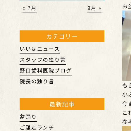
お
« 7月
9月 »
カテゴリー
いいはニュース
スタッフの独り言
野口歯科医院ブログ
院長の独り言
も
小
今
最新記事
こ
盆踊り
参
ご馳走ランチ