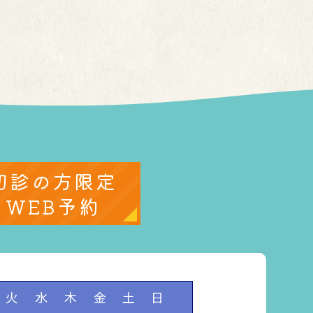
初診の方限定
WEB予約
火
水
木
金
土
日