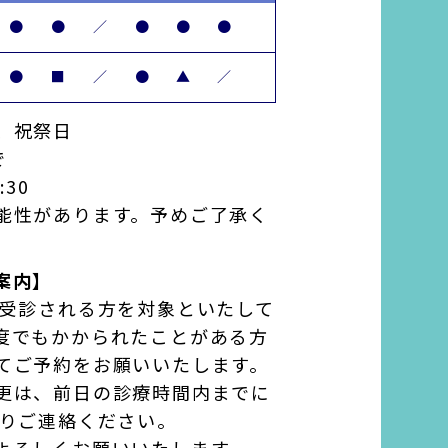
●
●
／
●
●
●
●
■
／
●
▲
／
、祝祭日
で
:30
能性があります。予めご了承く
案内】
て受診される方を対象といたして
度でもかかられたことがある方
てご予約をお願いいたします。
更は、前日の診療時間内までに
よりご連絡ください。