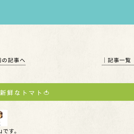
 前の記事へ
│記事一覧
新鮮なトマト🍅
山です。