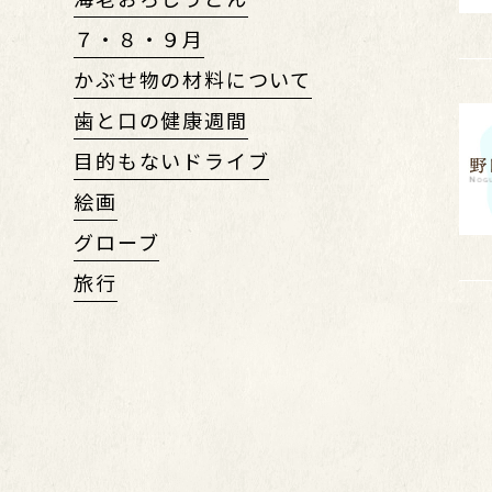
７・８・９月
かぶせ物の材料について
歯と口の健康週間
目的もないドライブ
絵画
グローブ
旅行