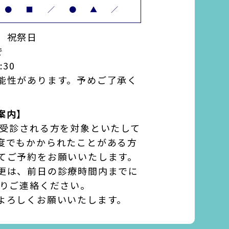
●
■
／
●
▲
／
、祝祭日
で
:30
能性があります。予めご了承く
案内】
て受診される方を対象といたして
度でもかかられたことがある方
てご予約をお願いいたします。
更は、前日の診療時間内までに
よりご連絡ください。
よろしくお願いいたします。