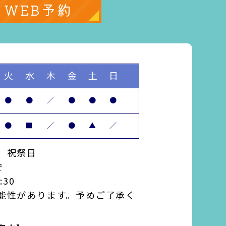
WEB予約
火
水
木
金
土
日
●
●
／
●
●
●
●
■
／
●
▲
／
、祝祭日
で
:30
能性があります。予めご了承く