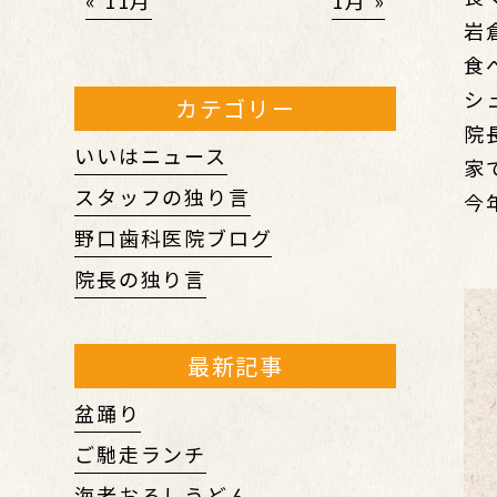
« 11月
1月 »
岩
食
シ
カテゴリー
院
いいはニュース
家
スタッフの独り言
今
野口歯科医院ブログ
院長の独り言
最新記事
盆踊り
ご馳走ランチ
海老おろしうどん