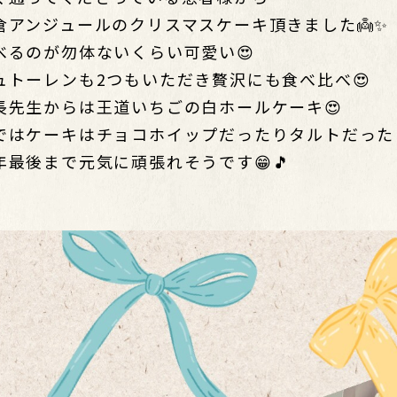
倉アンジュールのクリスマスケーキ頂きました
👼✨
べるのが勿体ないくらい可愛い
😍
ュトーレンも
2
つもいただき贅沢にも食べ比べ
😍
長先生からは王道いちごの白ホールケーキ
😍
ではケーキはチョコホイップだったりタルトだった
年最後まで元気に頑張れそうです
😁🎵