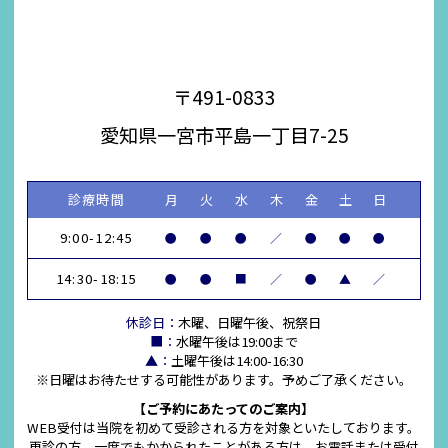
〒491-0833
愛知県一宮市平島一丁目7-25
診療時間
月
火
水
木
金
土
日
9:00-12:45
●
●
●
／
●
●
●
14:30-18:15
●
●
■
／
●
▲
／
休診日：
木曜、日曜午後、祝祭日
■：
水曜午後は19:00まで
▲：
土曜午後は14:00-16:30
※日曜はお待たせする可能性があります。予めご了承ください。
【ご予約にあたってのご案内】
WEB受付は当院を初めて受診される方を対象といたしております。
再診の方、一度でもかかられたことがある方は、お電話または受付