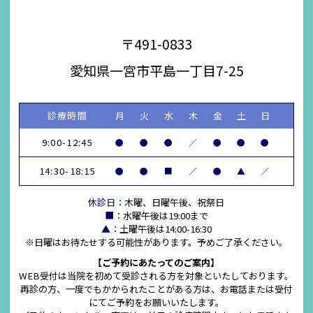
〒491-0833
愛知県一宮市平島一丁目7-25
診療時間
月
火
水
木
金
土
日
9:00-12:45
●
●
●
／
●
●
●
14:30-18:15
●
●
■
／
●
▲
／
休診日：
木曜、日曜午後、祝祭日
■：
水曜午後は19:00まで
▲：
土曜午後は14:00-16:30
※日曜はお待たせする可能性があります。予めご了承ください。
【ご予約にあたってのご案内】
WEB受付は当院を初めて受診される方を対象といたしております。
再診の方、一度でもかかられたことがある方は、お電話または受付
にてご予約をお願いいたします。