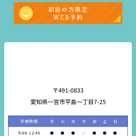
初診の方限定
WEB予約
〒491-0833
愛知県一宮市平島一丁目7-25
診療時間
月
火
水
木
金
土
日
9:00-12:45
●
●
●
／
●
●
●