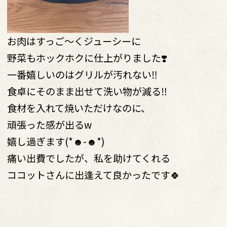
お肉はすっご〜くジューシーに
野菜もホックホクに仕上がりました❣️
一番嬉しいのはグリルが汚れない‼︎
食卓にそのまま出せて洗い物が減る‼︎
食材を入れて焼いただけなのに、
頑張った感が出るw
嬉し過ぎます(*☻-☻*)
痛い出費でしたが、私を助けてくれる
ココットさんに出逢えて良かったです🍀